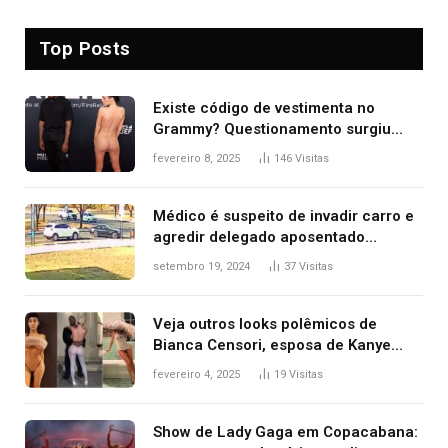
Top Posts
Existe código de vestimenta no
Grammy? Questionamento surgiu
após Bianca Censori, mulher de
fevereiro 8, 2025
146
Visitas
Kanye West, aparecer nua na
premiação
Médico é suspeito de invadir carro e
agredir delegado aposentado
durante confusão no trânsito
setembro 19, 2024
37
Visitas
Veja outros looks polêmicos de
Bianca Censori, esposa de Kanye
West que apareceu nua no Grammy
fevereiro 4, 2025
19
Visitas
2025
Show de Lady Gaga em Copacabana: