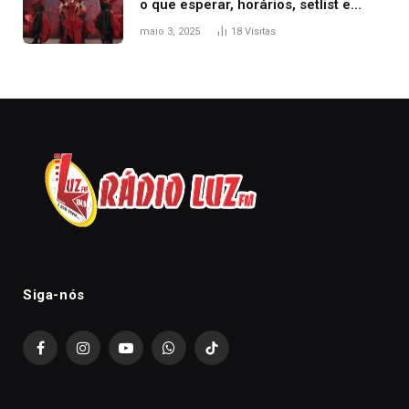
o que esperar, horários, setlist e
onde assistir
maio 3, 2025
18
Visitas
Siga-nós
Facebook
Instagram
YouTube
WhatsApp
TikTok