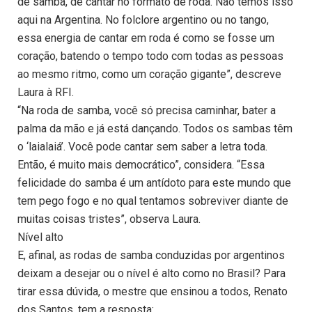
de samba, de cantar no formato de roda. Não temos isso
aqui na Argentina. No folclore argentino ou no tango,
essa energia de cantar em roda é como se fosse um
coração, batendo o tempo todo com todas as pessoas
ao mesmo ritmo, como um coração gigante”, descreve
Laura à RFI.
“Na roda de samba, você só precisa caminhar, bater a
palma da mão e já está dançando. Todos os sambas têm
o ‘laialaiá’. Você pode cantar sem saber a letra toda.
Então, é muito mais democrático”, considera. “Essa
felicidade do samba é um antídoto para este mundo que
tem pego fogo e no qual tentamos sobreviver diante de
muitas coisas tristes”, observa Laura.
Nível alto
E, afinal, as rodas de samba conduzidas por argentinos
deixam a desejar ou o nível é alto como no Brasil? Para
tirar essa dúvida, o mestre que ensinou a todos, Renato
dos Santos, tem a resposta: