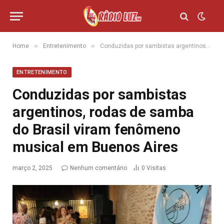
»
»
Home
Entretenimento
Conduzidas por sambistas argentinos, rodas de samba do Brasil viram fenômeno musical em Buenos Aires
ENTRETENIMENTO
Conduzidas por sambistas
argentinos, rodas de samba
do Brasil viram fenômeno
musical em Buenos Aires
março 2, 2025
Nenhum comentário
0
Visitas