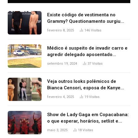
Existe código de vestimenta no
Grammy? Questionamento surgiu
após Bianca Censori, mulher de
fevereiro 8, 2025
146
Visitas
Kanye West, aparecer nua na
premiação
Médico é suspeito de invadir carro e
agredir delegado aposentado
durante confusão no trânsito
setembro 19, 2024
37
Visitas
Veja outros looks polêmicos de
Bianca Censori, esposa de Kanye
West que apareceu nua no Grammy
fevereiro 4, 2025
19
Visitas
2025
Show de Lady Gaga em Copacabana:
o que esperar, horários, setlist e
onde assistir
maio 3, 2025
18
Visitas