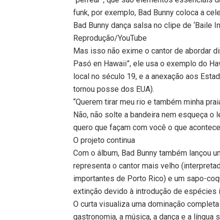
funk, por exemplo, Bad Bunny coloca a cel
Bad Bunny dança salsa no clipe de ‘Baile In
Reprodução/YouTube
Mas isso não exime o cantor de abordar di
Pasó en Hawaii”, ele usa o exemplo do Hava
local no século 19, e a anexação aos Es
tornou posse dos EUA).
“Querem tirar meu rio e também minha pra
Não, não solte a bandeira nem esqueça o le
quero que façam com você o que aconteceu
O projeto continua
Com o álbum, Bad Bunny também lançou u
representa o cantor mais velho (interpret
importantes de Porto Rico) e um sapo-coq
extinção devido à introdução de espécies 
O curta visualiza uma dominação completa 
gastronomia, a música, a dança e a língua 