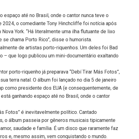
 espaço até no Brasil, onde o cantor nunca teve o
2024, o comediante Tony Hinchcliffe foi notícia após
ova York. “Há literalmente uma ilha flutuante de lixo
se chama Porto Rico”, disse o humorista.
palmente de artistas porto-riquenhos. Um deles foi Bad
do – que logo publicou um mini-documentário exaltando
tor porto-riquenho já preparava “Debí Tirar Más Fotos”,
ua terra natal. O álbum foi lançado no dia 5 de janeiro
mp como presidente dos EUA (e consequentemente, de
 está ganhando espaço até no Brasil, onde o cantor
s Fotos” é inevitavelmente político. Cantado
is, o álbum passeia por gêneros musicais tipicamente
 amor, saudade e família. É um disco que raramente faz
eiros e, mesmo assim, vem conquistando o mundo.