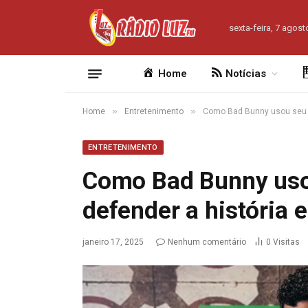
sexta-feira, 7 agost
Home
Notícias
»
»
Home
Entretenimento
Como Bad Bunny usou seu no
ENTRETENIMENTO
Como Bad Bunny uso
defender a história e
janeiro 17, 2025
Nenhum comentário
0
Visitas