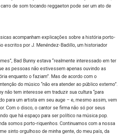
arro de som tocando reggaeton pode ser um ato de
sicas acompanham explicações sobre a história porto-
ão escritos por J. Menéndez-Badillo, um historiador
mes”, Bad Bunny estava “ realmente interessado em ter
 que as pessoas não estivessem apenas ouvindo as
ória enquanto o faziam”. Mas de acordo com o
 intenção do músico “não era atender ao público externo”.
ny não tem interesse em traduzir sua cultura “para
cado para um artista em seu auge – e, mesmo assim, vem
or. Com o disco, o cantor se firma não só por seus
do que há espaço para ser político na música pop.
inda somos porto-riquenhos. Continuamos com a nossa
e me sinto orgulhoso de minha gente, do meu país, da