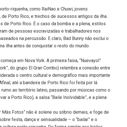
porto-riquenha, como RaiNao e Chuwi; jovens
 de Porto Rico; e trechos de sucessos antigos da ilha.
de Porto Rico. É o caso da bomba e a plena, estilos
ceram de pessoas escravizadas e trabalhadores nos
aseados na percussão. E claro, Bad Bunny não exclui o
s na ilha antes de conquistar o resto do mundo.
o começa em Nova York. A primeira faixa, “Nuevayol”
rk”, do grupo El Gran Combo) relembra a conexão entre
siderada o centro cultural e demográfico mais importante
inal, até a bandeira de Porto Rico foi feita por lá.
ha rumo ao território latino, passando por músicas como o
ar a Porto Rico), a salsa “Baile Inolvidable”, e a plena
 Más Fotos” não é solene ou sóbrio demais, e foge de
obre festa, dança e sensualidade – o “bailar” e o
 cultura porto-riquenha. De forma similar aos bailes