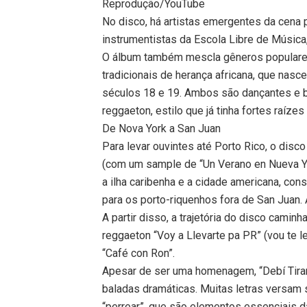
Reprodução/YouTube
No disco, há artistas emergentes da cena 
instrumentistas da Escola Libre de Música,
O álbum também mescla gêneros populares 
tradicionais de herança africana, que nas
séculos 18 e 19. Ambos são dançantes e b
reggaeton, estilo que já tinha fortes raíze
De Nova York a San Juan
Para levar ouvintes até Porto Rico, o disc
(com um sample de “Un Verano en Nueva Yo
a ilha caribenha e a cidade americana, con
para os porto-riquenhos fora de San Juan. Af
A partir disso, a trajetória do disco camin
reggaeton “Voy a Llevarte pa PR” (vou te lev
“Café con Ron”.
Apesar de ser uma homenagem, “Debí Tirar
baladas dramáticas. Muitas letras versam s
“perrear”, que são elementos essenciais da