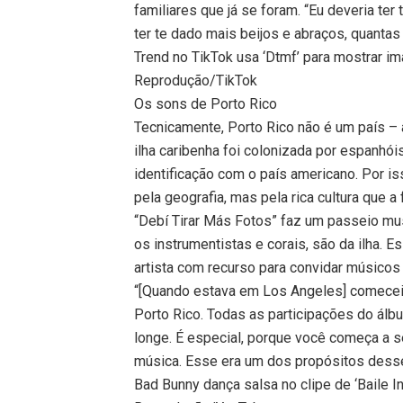
familiares que já se foram. “Eu deveria ter
ter te dado mais beijos e abraços, quanta
Trend no TikTok usa ‘Dtmf’ para mostrar i
Reprodução/TikTok
Os sons de Porto Rico
Tecnicamente, Porto Rico não é um país –
ilha caribenha foi colonizada por espanhó
identificação com o país americano. Por is
pela geografia, mas pela rica cultura que a
“Debí Tirar Más Fotos” faz um passeio mus
os instrumentistas e corais, são da ilha.
artista com recurso para convidar músicos
“[Quando estava em Los Angeles] comecei 
Porto Rico. Todas as participações do álb
longe. É especial, porque você começa a se
música. Esse era um dos propósitos desse 
Bad Bunny dança salsa no clipe de ‘Baile In