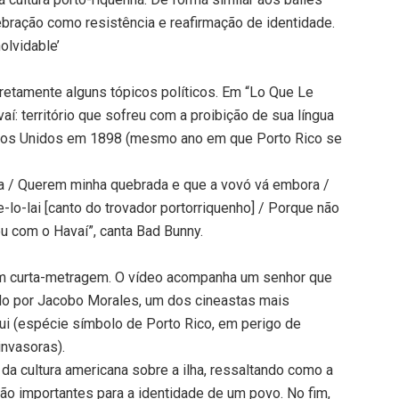
ebração como resistência e reafirmação de identidade.
olvidable’
retamente alguns tópicos políticos. Em “Lo Que Le
í: território que sofreu com a proibição de sua língua
tados Unidos em 1898 (mesmo ano em que Porto Rico se
ia / Querem minha quebrada e que a vovó vá embora /
-lo-lai [canto do trovador portorriquenho] / Porque não
 com o Havaí”, canta Bad Bunny.
m curta-metragem. O vídeo acompanha um senhor que
ado por Jacobo Morales, um dos cineastas mais
ui (espécie símbolo de Porto Rico, em perigo de
invasoras).
da cultura americana sobre a ilha, ressaltando como a
são importantes para a identidade de um povo. No fim,