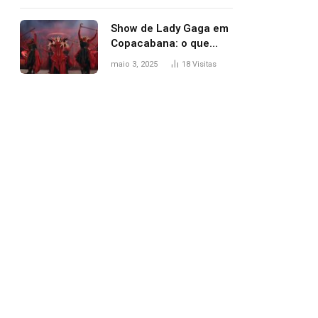
apareceu nua no
Grammy 2025
Show de Lady Gaga em
Copacabana: o que
esperar, horários,
maio 3, 2025
18
Visitas
setlist e onde assistir