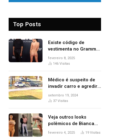
Top Posts
Existe código de
vestimenta no Grammy?
Questionamento surgiu
fevereiro 8, 2025
após Bianca Censori,
146
Visitas
mulher de Kanye West,
aparecer nua na
Médico é suspeito de
premiação
invadir carro e agredir
delegado aposentado
setembro 19, 2024
durante confusão no
37
Visitas
trânsito
Veja outros looks
polêmicos de Bianca
Censori, esposa de
fevereiro 4, 2025
19
Visitas
Kanye West que