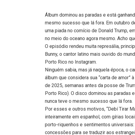
Álbum dominou as paradas e está ganhando
mesmo sucesso que lá fora. Em outubro de 
uma piada no comício de Donald Trump, em N
no meio do oceano agora mesmo. Acho que 
O episódio rendeu muita represália, princi
Bunny, o cantor latino mais ouvido do mun
Porto Rico no Instagram.
Ninguém sabia, mas já naquela época, o can
álbum que considera sua “carta de amor” à s
de 2025, semanas antes da posse de Tru
Porto Rico). O disco dominou as paradas e
nunca teve o mesmo sucesso que lá fora.
Por esses e outros motivos, “Debí Tirar Má
inteiramente em espanhol, com gírias loca
porto-riquenhos e sentimentos universais:
concessões para se traduzir aos estrang