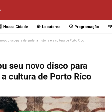
o
Nossa Cidade
Locutores
Programação
vo disco para defender a história e a cultura de Porto Rico
u seu novo disco para
 a cultura de Porto Rico