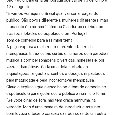
São Paulo, para uma temporada que vai de 15 de junho a
17 de agosto.
“E vamos ver aqui no Brasil qual vai ser a reação do
público. São povos diferentes, mulheres diferentes, mas
o assunto é o mesmo”, afirmou Claudia, ao celebrar as
sessões lotadas do espetáculo em Portugal.
Tom de comédia para assimilar tema
A peça explora a mulher em diferentes fases da
menopausa. E traz cenas curtas e números com paródias
musicais com personagens divertidas, honestas e, por
vezes, dramáticas. Cada uma delas reflete as
inquietações, angústias, sonhos e desejos impactados
pela maturidade e pela incontornável menopausa.
Claudia explicou que a escolha pelo tom de comédia no
espetáculo é para ajudar que o público assimile o tema.
“Se você olhar de fora, não tem graça nenhuma, na
verdade. Mas é uma maneira de introduzir o assunto
com leveza e tocar o coração das pessoas de um outro