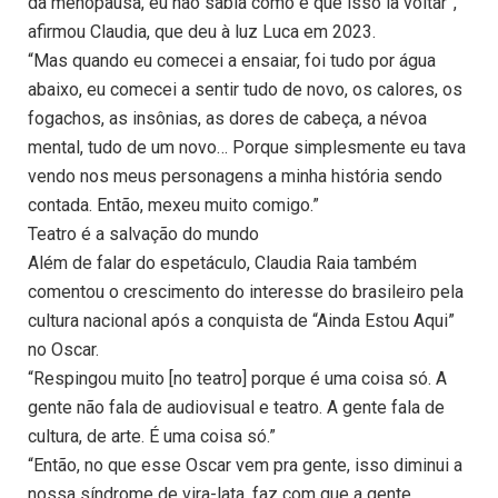
da menopausa, eu não sabia como é que isso ia voltar”,
afirmou Claudia, que deu à luz Luca em 2023.
“Mas quando eu comecei a ensaiar, foi tudo por água
abaixo, eu comecei a sentir tudo de novo, os calores, os
fogachos, as insônias, as dores de cabeça, a névoa
mental, tudo de um novo… Porque simplesmente eu tava
vendo nos meus personagens a minha história sendo
contada. Então, mexeu muito comigo.”
Teatro é a salvação do mundo
Além de falar do espetáculo, Claudia Raia também
comentou o crescimento do interesse do brasileiro pela
cultura nacional após a conquista de “Ainda Estou Aqui”
no Oscar.
“Respingou muito [no teatro] porque é uma coisa só. A
gente não fala de audiovisual e teatro. A gente fala de
cultura, de arte. É uma coisa só.”
“Então, no que esse Oscar vem pra gente, isso diminui a
nossa síndrome de vira-lata, faz com que a gente