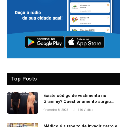
Top Posts
Existe código de vestimenta no
Grammy? Questionamento surgiu
após Bianca Censori, mulher de
fevereiro 8, 2025
146
Visitas
Kanye West, aparecer nua na
premiação
Médico é suspeito de invadir carro e