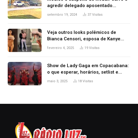
agredir delegado aposentado
durante confusão no trânsito
setembro 19, 2024
37
Visitas
Veja outros looks polêmicos de
Bianca Censori, esposa de Kanye
West que apareceu nua no Grammy
fevereiro 4, 2025
19
Visitas
2025
Show de Lady Gaga em Copacabana:
o que esperar, horários, setlist e
onde assistir
maio 3, 2025
18
Visitas