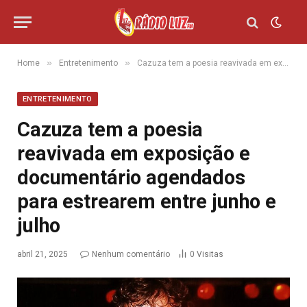
»
»
Home
Entretenimento
Cazuza tem a poesia reavivada em exposição e documentário agendados para estrearem entre junho e julho
ENTRETENIMENTO
Cazuza tem a poesia
reavivada em exposição e
documentário agendados
para estrearem entre junho e
julho
abril 21, 2025
Nenhum comentário
0
Visitas