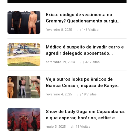
Existe código de vestimenta no
Grammy? Questionamento surgiu
após Bianca Censori, mulher de
fevereiro 8, 2025
146
Visitas
Kanye West, aparecer nua na
premiação
Médico é suspeito de invadir carro e
agredir delegado aposentado
durante confusão no trânsito
setembro 19, 2024
37
Visitas
Veja outros looks polêmicos de
Bianca Censori, esposa de Kanye
West que apareceu nua no Grammy
fevereiro 4, 2025
19
Visitas
2025
Show de Lady Gaga em Copacabana:
o que esperar, horários, setlist e
onde assistir
maio 3, 2025
18
Visitas