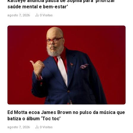
Katseye anuncia pausa de Sophia para ‘priorizar
saúde mental e bem-estar’
agosto 7, 2026
0
Visitas
Ed Motta ecoa James Brown no pulso da música que
batiza o álbum ‘Toc toc’
agosto 7, 2026
0
Visitas