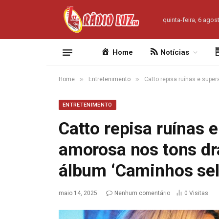
quinta-feira, 6 agos
Home
Notícias
»
»
Home
Entretenimento
Catto repisa ruínas e sup
ENTRETENIMENTO
Catto repisa ruínas 
amorosa nos tons dr
álbum ‘Caminhos se
maio 14, 2025
Nenhum comentário
0
Visitas