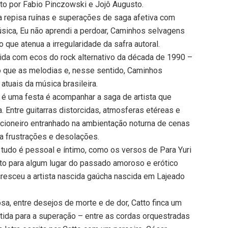
to por Fabio Pinczowski e Jojô Augusto.
a repisa ruínas e superações de saga afetiva com
úsica, Eu não aprendi a perdoar, Caminhos selvagens
que atenua a irregularidade da safra autoral.
dida com ecos do rock alternativo da década de 1990 –
o que as melodias e, nesse sentido, Caminhos
tuais da música brasileira.
 é uma festa é acompanhar a saga de artista que
 Entre guitarras distorcidas, atmosferas etéreas e
ancioneiro entranhado na ambientação noturna de cenas
a frustrações e desolações.
 tudo é pessoal e íntimo, como os versos de Para Yuri
to para algum lugar do passado amoroso e erótico
cresceu a artista nascida gaúcha nascida em Lajeado
sa, entre desejos de morte e de dor, Catto finca um
ida para a superação – entre as cordas orquestradas