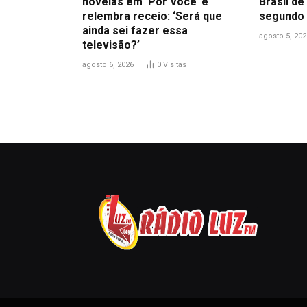
novelas em ‘Por Você’ e
Brasil de
relembra receio: ‘Será que
segundo 
ainda sei fazer essa
agosto 5, 202
televisão?’
agosto 6, 2026
0
Visitas