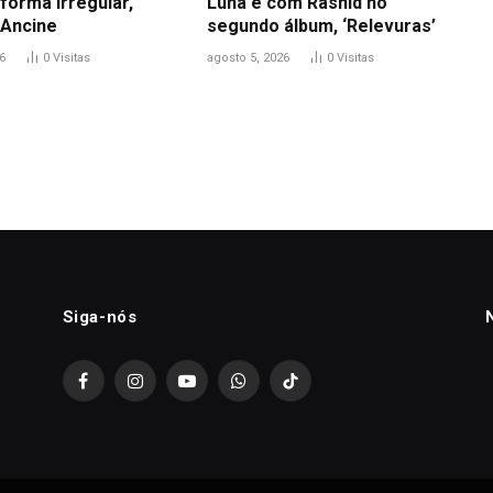
 forma irregular,
Luna e com Rashid no
Ancine
segundo álbum, ‘Relevuras’
6
0
Visitas
agosto 5, 2026
0
Visitas
Siga-nós
Facebook
Instagram
YouTube
WhatsApp
TikTok