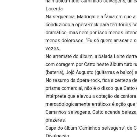
na música-título Caminhos selvagens, única
Lacerda.
Na sequência, Madrigal é a faixa em que a a
conduzindo a ópera-rock para territórios
dramático, mas nem por isso menos intenso
menos dolorosos. “Eu só quero arrasar e se
vezes.
No arremate do álbum, a balada Leite derr
com coragem por Catto neste álbum turbi
(bateria), Jojô Augusto (guitarras e baixo) 
No resumo da ópera-rock, fica a certeza 
prisma comercial, não é o disco que Catto
intérprete que elevou a cotação da cantor
mercadologicamente erráticos é ação que 
Caminhos selvagens, Catto acende belezas
prazeres.
Capa do álbum ‘Caminhos selvagens’, de C
Divulgação