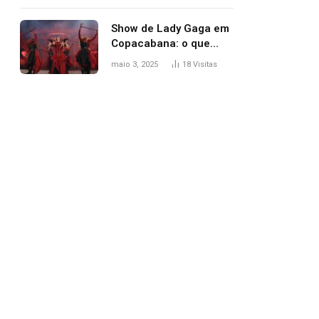
apareceu nua no
Grammy 2025
Show de Lady Gaga em
Copacabana: o que
esperar, horários,
maio 3, 2025
18
Visitas
setlist e onde assistir