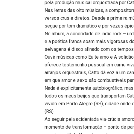
pela produção musical orquestrada por Cat
Nas letras das oito músicas, a compositor
versos crus e diretos. Desde a primeira m
segue por tom dramático e por vezes épico 
No álbum, a sonoridade de indie rock – ur
e a poética franca soam mais vigorosas d
selvagens é disco afinado com os tempos a
Ouvir músicas como Eu te amo e A solidão
oferece testemunho pessoal em carne viva.
arranjos orquestrais, Catto dá voz a um c
em que amor e sexo são combustíveis par
Nada é explicitamente autobiográfico, mas
todos os meus beijos que transportam Cat
vivido em Porto Alegre (RS), cidade onde 
(RS).
Ao seguir pela acidentada via-crúcis amoro
momento de transformação – ponto de part