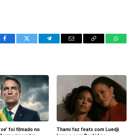
Facebook
Twitter
Telegram
Email
Copy
WhatsA
Link
se’ foi filmado no
Thami faz feats com Luedji