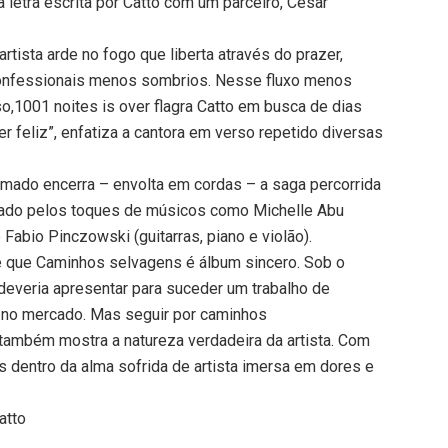
 letra escrita por Catto com um parceiro, César
rtista arde no fogo que liberta através do prazer,
 confessionais menos sombrios. Nesse fluxo menos
,1001 noites is over flagra Catto em busca de dias
r feliz”, enfatiza a cantora em verso repetido diversas
amado encerra – envolta em cordas – a saga percorrida
nado pelos toques de músicos como Michelle Abu
e Fabio Pinczowski (guitarras, piano e violão).
de que Caminhos selvagens é álbum sincero. Sob o
 deveria apresentar para suceder um trabalho de
a no mercado. Mas seguir por caminhos
também mostra a natureza verdadeira da artista. Com
 dentro da alma sofrida de artista imersa em dores e
atto