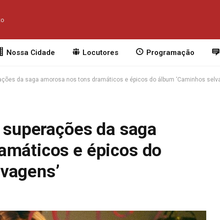
to
Nossa Cidade
Locutores
Programação
erações da saga amorosa nos tons dramáticos e épicos do álbum ‘Caminhos selv
e superações da saga
amáticos e épicos do
lvagens’