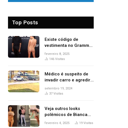
Top Posts
Existe código de
vestimenta no Grammy?
Questionamento surgiu
fevereiro 8, 2025
após Bianca Censori,
146
Visitas
mulher de Kanye West,
aparecer nua na
Médico é suspeito de
premiação
invadir carro e agredir
delegado aposentado
setembro 19, 2024
durante confusão no
37
Visitas
trânsito
Veja outros looks
polêmicos de Bianca
Censori, esposa de
fevereiro 4, 2025
19
Visitas
Kanye West que