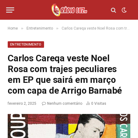
»
»
Home
Entretenimento
Carlos Careqa veste Noel Rosa com trajes peculiares em EP que sairá em março com capa de Arrigo Barnabé
ENTRETENIMENTO
Carlos Careqa veste Noel
Rosa com trajes peculiares
em EP que sairá em março
com capa de Arrigo Barnabé
fevereiro 2, 2025
Nenhum comentário
0
Visitas