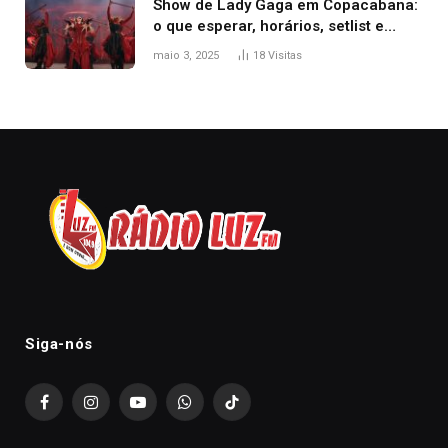
Show de Lady Gaga em Copacabana:
o que esperar, horários, setlist e
onde assistir
maio 3, 2025
18
Visitas
Siga-nós
Facebook
Instagram
YouTube
WhatsApp
TikTok