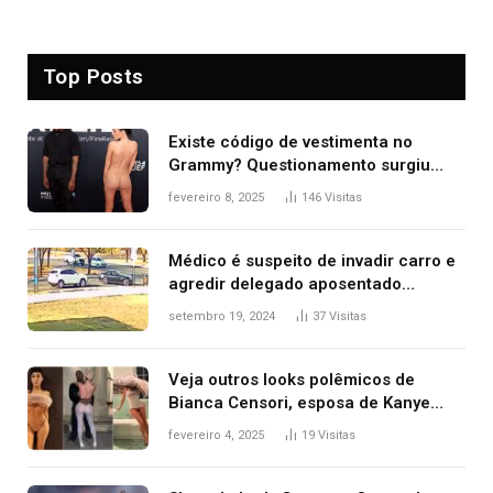
Top Posts
Existe código de vestimenta no
Grammy? Questionamento surgiu
após Bianca Censori, mulher de
fevereiro 8, 2025
146
Visitas
Kanye West, aparecer nua na
premiação
Médico é suspeito de invadir carro e
agredir delegado aposentado
durante confusão no trânsito
setembro 19, 2024
37
Visitas
Veja outros looks polêmicos de
Bianca Censori, esposa de Kanye
West que apareceu nua no Grammy
fevereiro 4, 2025
19
Visitas
2025