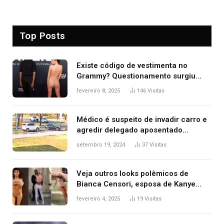
Top Posts
Existe código de vestimenta no
Grammy? Questionamento surgiu
após Bianca Censori, mulher de
fevereiro 8, 2025
146
Visitas
Kanye West, aparecer nua na
premiação
Médico é suspeito de invadir carro e
agredir delegado aposentado
durante confusão no trânsito
setembro 19, 2024
37
Visitas
Veja outros looks polêmicos de
Bianca Censori, esposa de Kanye
West que apareceu nua no Grammy
fevereiro 4, 2025
19
Visitas
2025