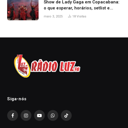
Show de Lady Gaga em Copacabana:
o que esperar, horários, setlist e
onde assistir
maio 3, 2025
18
Visitas
Siga-nós
Facebook
Instagram
YouTube
WhatsApp
TikTok