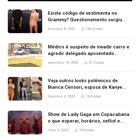
Existe código de vestimenta no
Grammy? Questionamento surgiu
após Bianca Censori, mulher de
fevereiro 8, 2025
146
Visitas
Kanye West, aparecer nua na
premiação
Médico é suspeito de invadir carro e
agredir delegado aposentado
durante confusão no trânsito
setembro 19, 2024
37
Visitas
Veja outros looks polêmicos de
Bianca Censori, esposa de Kanye
West que apareceu nua no Grammy
fevereiro 4, 2025
19
Visitas
2025
Show de Lady Gaga em Copacabana:
o que esperar, horários, setlist e
onde assistir
maio 3, 2025
18
Visitas