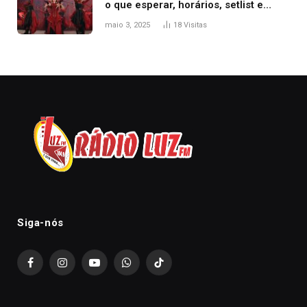
o que esperar, horários, setlist e
onde assistir
maio 3, 2025
18
Visitas
Siga-nós
Facebook
Instagram
YouTube
WhatsApp
TikTok