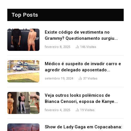
Top Posts
Existe código de vestimenta no
Grammy? Questionamento surgiu
após Bianca Censori, mulher de
fevereiro 8, 2025
146
Visitas
Kanye West, aparecer nua na
premiação
Médico é suspeito de invadir carro e
agredir delegado aposentado
durante confusão no trânsito
setembro 19, 2024
37
Visitas
Veja outros looks polêmicos de
Bianca Censori, esposa de Kanye
West que apareceu nua no Grammy
fevereiro 4, 2025
19
Visitas
2025
Show de Lady Gaga em Copacabana: