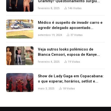
Grammy? Questionamento surgiu
após Bianca Censori, mulher de
fevereiro 8, 2025
146
Visitas
Kanye West, aparecer nua na
premiação
Médico é suspeito de invadir carro e
agredir delegado aposentado
durante confusão no trânsito
setembro 19, 2024
37
Visitas
Veja outros looks polêmicos de
Bianca Censori, esposa de Kanye
West que apareceu nua no Grammy
fevereiro 4, 2025
19
Visitas
2025
Show de Lady Gaga em Copacabana:
o que esperar, horários, setlist e
onde assistir
maio 3, 2025
18
Visitas