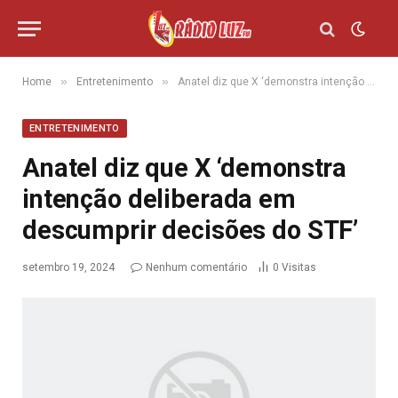
»
»
Home
Entretenimento
Anatel diz que X ‘demonstra intenção deliberada em descumprir decisões do STF’
ENTRETENIMENTO
Anatel diz que X ‘demonstra
intenção deliberada em
descumprir decisões do STF’
setembro 19, 2024
Nenhum comentário
0
Visitas