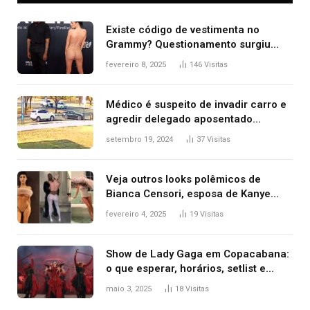
Existe código de vestimenta no
Grammy? Questionamento surgiu
após Bianca Censori, mulher de
fevereiro 8, 2025
146
Visitas
Kanye West, aparecer nua na
premiação
Médico é suspeito de invadir carro e
agredir delegado aposentado
durante confusão no trânsito
setembro 19, 2024
37
Visitas
Veja outros looks polêmicos de
Bianca Censori, esposa de Kanye
West que apareceu nua no Grammy
fevereiro 4, 2025
19
Visitas
2025
Show de Lady Gaga em Copacabana:
o que esperar, horários, setlist e
onde assistir
maio 3, 2025
18
Visitas