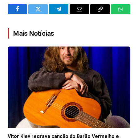
Facebook
Twitter
Telegram
Email
Copy
WhatsA
Link
Mais Notícias
Vitor Kley regrava canção do Barão Vermelho e