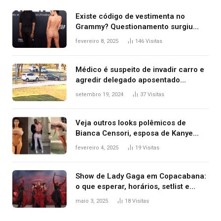
Existe código de vestimenta no
Grammy? Questionamento surgiu
após Bianca Censori, mulher de
fevereiro 8, 2025
146
Visitas
Kanye West, aparecer nua na
premiação
Médico é suspeito de invadir carro e
agredir delegado aposentado
durante confusão no trânsito
setembro 19, 2024
37
Visitas
Veja outros looks polêmicos de
Bianca Censori, esposa de Kanye
West que apareceu nua no Grammy
fevereiro 4, 2025
19
Visitas
2025
Show de Lady Gaga em Copacabana:
o que esperar, horários, setlist e
onde assistir
maio 3, 2025
18
Visitas