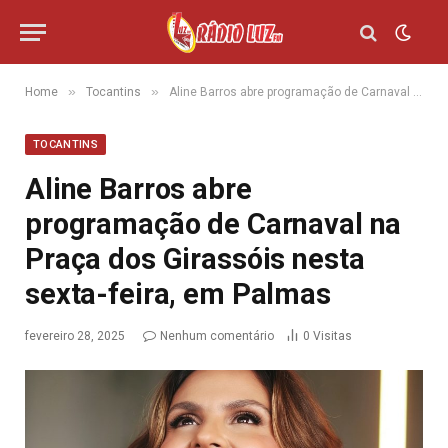
»
»
Home
Tocantins
Aline Barros abre programação de Carnaval na Praça dos Girassóis nesta sexta-feira, em Palmas
TOCANTINS
Aline Barros abre
programação de Carnaval na
Praça dos Girassóis nesta
sexta-feira, em Palmas
fevereiro 28, 2025
Nenhum comentário
0
Visitas