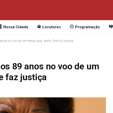
Nossa Cidade
Locutores
Programação
anos no voo de um tempo que, enfim, lhe faz justiça
aos 89 anos no voo de um
 faz justiça