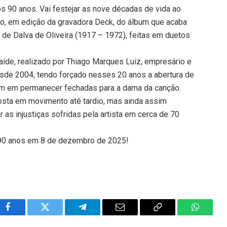
aos 90 anos. Vai festejar as nove décadas de vida ao
o, em edição da gravadora Deck, do álbum que acaba
 de Dalva de Oliveira (1917 – 1972), feitas em duetos
laíde, realizado por Thiago Marques Luiz, empresário e
desde 2004, tendo forçado nesses 20 anos a abertura de
tiam em permanecer fechadas para a dama da canção.
Costa em movimento até tardio, mas ainda assim
 as injustiças sofridas pela artista em cerca de 70
 90 anos em 8 de dezembro de 2025!
Facebook
Twitter
Telegram
Email
Copy
WhatsA