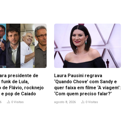
Link
para presidente de
Laura Pausini regrava
funk de Lula,
‘Quando Chove’ com Sandy e
 de Flávio, rocknejo
quer faixa em filme ‘A viagem’:
 e pop de Caiado
‘Com quem preciso falar?’
6
0
Visitas
agosto 8, 2026
0
Visitas