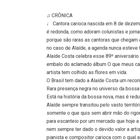
♫ CRÔNICA
♩ Cantora carioca nascida em 8 de dezemb
é redonda, como adoram colunistas e jor
porque são raras as cantoras que chegam a
no caso de Alaíde, a agenda nunca esteve t
Alaíde Costa celebra esse 89º aniversário 
embalo do aclamado álbum O que meus cal
artista tem colhido as flores em vida.
O Brasil tem dado a Alaíde Costa um reco
Rara presença negra no universo da bossa
Está na história da bossa nova, mas é red
Alaíde sempre transitou pelo vasto territó
somente o que quis sem abrir mão do rigor 
para escanteio por um mercado que hoje a 
nem sempre ter dado o devido valor a artis
pianista e compositor carioca com o qual 