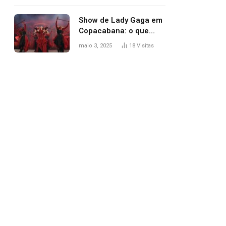
apareceu nua no
Grammy 2025
Show de Lady Gaga em
Copacabana: o que
esperar, horários,
maio 3, 2025
18
Visitas
setlist e onde assistir