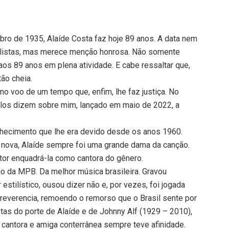
ro de 1935, Alaíde Costa faz hoje 89 anos. A data nem
nalistas, mas merece menção honrosa. Não somente
os 89 anos em plena atividade. E cabe ressaltar que,
ão cheia.
no voo de um tempo que, enfim, lhe faz justiça. No
os dizem sobre mim, lançado em maio de 2022, a
nhecimento que lhe era devido desde os anos 1960.
 nova, Alaíde sempre foi uma grande dama da canção.
utor enquadrá-la como cantora do gênero.
rio da MPB. Da melhor música brasileira. Gravou
estilístico, ousou dizer não e, por vezes, foi jogada
reverencia, remoendo o remorso que o Brasil sente por
tas do porte de Alaíde e de Johnny Alf (1929 – 2010),
a cantora e amiga conterrânea sempre teve afinidade.