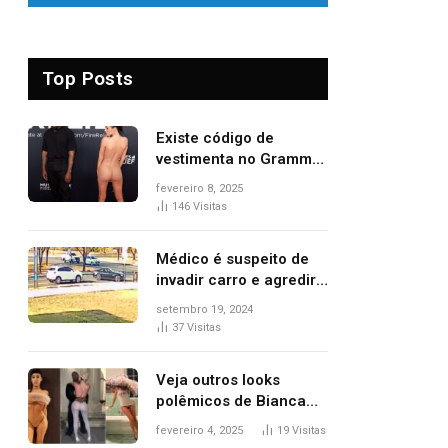
Top Posts
Existe código de
vestimenta no Grammy?
Questionamento surgiu
fevereiro 8, 2025
após Bianca Censori,
146
Visitas
mulher de Kanye West,
aparecer nua na
Médico é suspeito de
premiação
invadir carro e agredir
delegado aposentado
setembro 19, 2024
durante confusão no
37
Visitas
trânsito
Veja outros looks
polêmicos de Bianca
Censori, esposa de
fevereiro 4, 2025
19
Visitas
Kanye West que