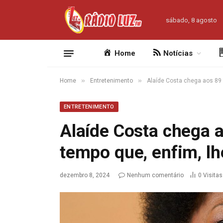
sábado, 8 agosto
Home
Notícias
»
»
Home
Entretenimento
Alaíde Costa chega aos 89 
ENTRETENIMENTO
Alaíde Costa chega 
tempo que, enfim, lhe
dezembro 8, 2024
Nenhum comentário
0
Visitas