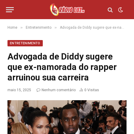
»
»
Home
Entretenimento
Advogada de Diddy sugere que ex-namorada do rapper arruinou sua carreira
ENTRETENIMENTO
Advogada de Diddy sugere
que ex-namorada do rapper
arruinou sua carreira
maio 15, 2025
Nenhum comentário
0
Visitas