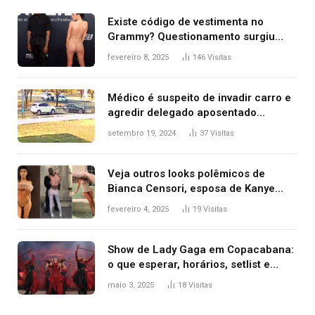
Existe código de vestimenta no
Grammy? Questionamento surgiu
após Bianca Censori, mulher de
fevereiro 8, 2025
146
Visitas
Kanye West, aparecer nua na
premiação
Médico é suspeito de invadir carro e
agredir delegado aposentado
durante confusão no trânsito
setembro 19, 2024
37
Visitas
Veja outros looks polêmicos de
Bianca Censori, esposa de Kanye
West que apareceu nua no Grammy
fevereiro 4, 2025
19
Visitas
2025
Show de Lady Gaga em Copacabana:
o que esperar, horários, setlist e
onde assistir
maio 3, 2025
18
Visitas