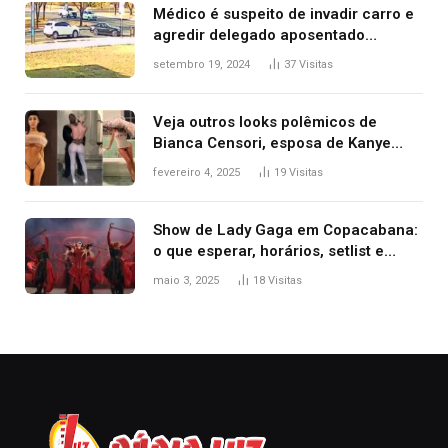
Médico é suspeito de invadir carro e
agredir delegado aposentado
durante confusão no trânsito
setembro 19, 2024
37
Visitas
Veja outros looks polêmicos de
Bianca Censori, esposa de Kanye
West que apareceu nua no Grammy
fevereiro 4, 2025
19
Visitas
2025
Show de Lady Gaga em Copacabana:
o que esperar, horários, setlist e
onde assistir
maio 3, 2025
18
Visitas