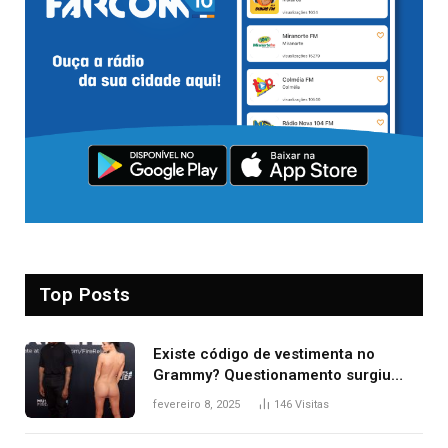
Top Posts
Existe código de vestimenta no
Grammy? Questionamento surgiu
após Bianca Censori, mulher de
fevereiro 8, 2025
146
Visitas
Kanye West, aparecer nua na
premiação