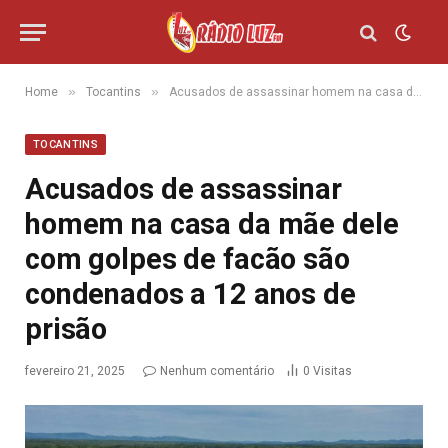
»
»
Home
Tocantins
Acusados de assassinar homem na casa da mãe dele com golpes de facão são condenados a 12 anos de prisão
TOCANTINS
Acusados de assassinar
homem na casa da mãe dele
com golpes de facão são
condenados a 12 anos de
prisão
fevereiro 21, 2025
Nenhum comentário
0
Visitas