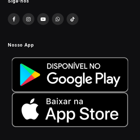
Siga-nós
Facebook
Instagram
YouTube
WhatsApp
TikTok
Nosso App