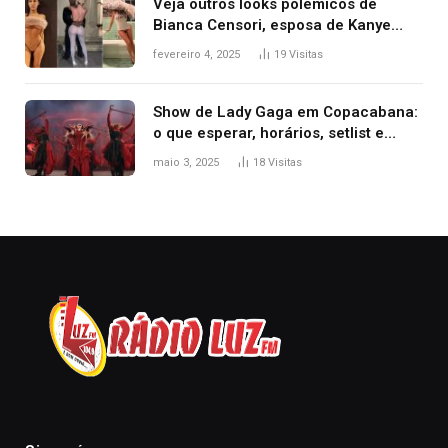
Veja outros looks polêmicos de
Bianca Censori, esposa de Kanye
West que apareceu nua no Grammy
fevereiro 4, 2025
19
Visitas
2025
Show de Lady Gaga em Copacabana:
o que esperar, horários, setlist e
onde assistir
maio 3, 2025
18
Visitas