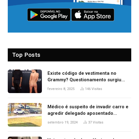
Top Posts
Existe código de vestimenta no
Grammy? Questionamento surgiu
após Bianca Censori, mulher de
fevereiro 8, 2025
146
Visitas
Kanye West, aparecer nua na
premiação
Médico é suspeito de invadir carro e
agredir delegado aposentado
durante confusão no trânsito
setembro 19, 2024
37
Visitas