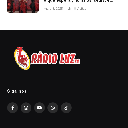
o que esperar, horários, setlist e
onde assistir
maio 3, 2025
18
Visitas
Siga-nós
Facebook
Instagram
YouTube
WhatsApp
TikTok