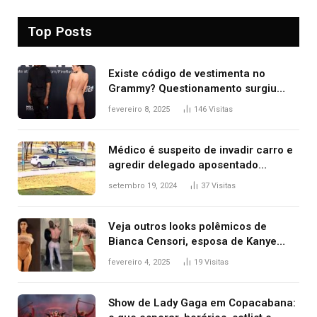
Top Posts
Existe código de vestimenta no
Grammy? Questionamento surgiu
após Bianca Censori, mulher de
fevereiro 8, 2025
146
Visitas
Kanye West, aparecer nua na
premiação
Médico é suspeito de invadir carro e
agredir delegado aposentado
durante confusão no trânsito
setembro 19, 2024
37
Visitas
Veja outros looks polêmicos de
Bianca Censori, esposa de Kanye
West que apareceu nua no Grammy
fevereiro 4, 2025
19
Visitas
2025
Show de Lady Gaga em Copacabana: