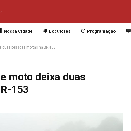
to
Nossa Cidade
Locutores
Programação
ixa duas pessoas mortas na BR-153
 e moto deixa duas
BR-153