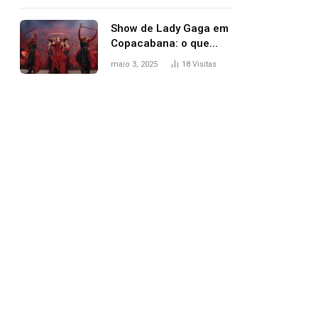
apareceu nua no
Grammy 2025
Show de Lady Gaga em
Copacabana: o que
esperar, horários,
maio 3, 2025
18
Visitas
setlist e onde assistir