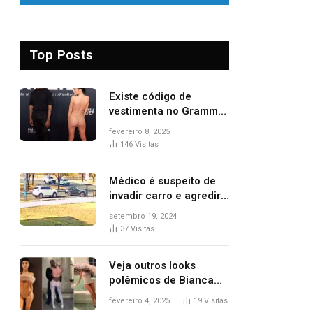
Top Posts
Existe código de
vestimenta no Grammy?
Questionamento surgiu
fevereiro 8, 2025
após Bianca Censori,
146
Visitas
mulher de Kanye West,
aparecer nua na
Médico é suspeito de
premiação
invadir carro e agredir
delegado aposentado
setembro 19, 2024
durante confusão no
37
Visitas
trânsito
Veja outros looks
polêmicos de Bianca
Censori, esposa de
fevereiro 4, 2025
19
Visitas
Kanye West que