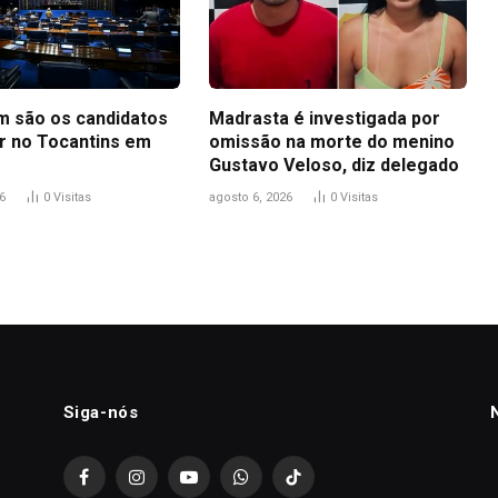
m são os candidatos
Madrasta é investigada por
r no Tocantins em
omissão na morte do menino
Gustavo Veloso, diz delegado
6
0
Visitas
agosto 6, 2026
0
Visitas
Siga-nós
Facebook
Instagram
YouTube
WhatsApp
TikTok