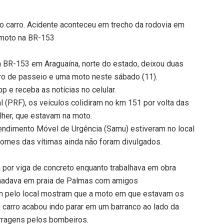
o carro. Acidente aconteceu em trecho da rodovia em
e moto na BR-153
a BR-153 em Araguaína, norte do estado, deixou duas
ro de passeio e uma moto neste sábado (11).
 e receba as notícias no celular.
l (PRF), os veículos colidiram no km 151 por volta das
her, que estavam na moto.
endimento Móvel de Urgência (Samu) estiveram no local
nomes das vítimas ainda não foram divulgados.
por viga de concreto enquanto trabalhava em obra
 nadava em praia de Palmas com amigos
m pelo local mostram que a moto em que estavam os
 carro acabou indo parar em um barranco ao lado da
erragens pelos bombeiros.