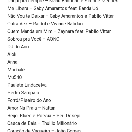
Daqui pra sempre – Manu Bahtidão e Simone Mendes
Me Libera – Gaby Amarantos feat. Banda Uó
Não Vou te Deixar – Gaby Amarantos e Pabllo Vittar
Outra Vez – Raidol e Viviane Batidão
Quem Manda em Mim – Zaynara feat. Pabllo Vittar
Sobrou pra Você – AQNO
DJ do Ano
Alok
Anna
Mochakk
Mu540
Paulete Lindacelva
Pedro Sampaio
Forró/Piseiro do Ano
Amor Na Praia – Nattan
Beijo, Blues e Poesia – Seu Desejo
Casca de Bala – Thullio Milionário
Coração de Vaqueiro – João Gomes