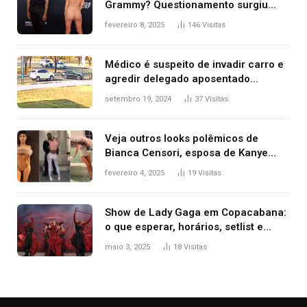
Grammy? Questionamento surgiu
após Bianca Censori, mulher de
fevereiro 8, 2025
146
Visitas
Kanye West, aparecer nua na
premiação
Médico é suspeito de invadir carro e
agredir delegado aposentado
durante confusão no trânsito
setembro 19, 2024
37
Visitas
Veja outros looks polêmicos de
Bianca Censori, esposa de Kanye
West que apareceu nua no Grammy
fevereiro 4, 2025
19
Visitas
2025
Show de Lady Gaga em Copacabana:
o que esperar, horários, setlist e
onde assistir
maio 3, 2025
18
Visitas