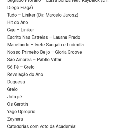
Sagrado Profano – Luísa Sonza feat. Kayblack (Dir.
Diego Fraga)
Tudo – Liniker (Dir. Marcelo Jarosz)
Hit do Ano
Caju – Liniker
Escrito Nas Estrelas – Lauana Prado
Macetando – Ivete Sangalo e Ludmilla
Nosso Primeiro Beijo – Gloria Groove
São Amores – Pabllo Vittar
Só Fé – Grelo
Revelação do Ano
Duquesa
Grelo
Jota.pê
Os Garotin
Yago Oproprio
Zaynara
Categorias com voto da Academia: