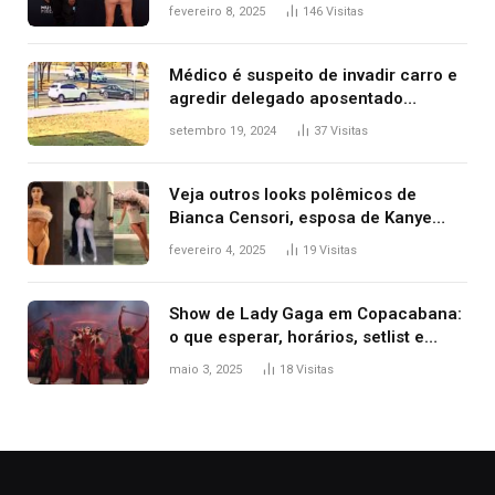
após Bianca Censori, mulher de
fevereiro 8, 2025
146
Visitas
Kanye West, aparecer nua na
premiação
Médico é suspeito de invadir carro e
agredir delegado aposentado
durante confusão no trânsito
setembro 19, 2024
37
Visitas
Veja outros looks polêmicos de
Bianca Censori, esposa de Kanye
West que apareceu nua no Grammy
fevereiro 4, 2025
19
Visitas
2025
Show de Lady Gaga em Copacabana:
o que esperar, horários, setlist e
onde assistir
maio 3, 2025
18
Visitas