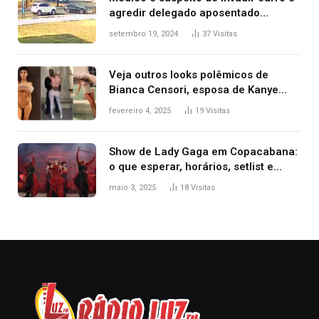
agredir delegado aposentado
durante confusão no trânsito
setembro 19, 2024
37
Visitas
Veja outros looks polêmicos de
Bianca Censori, esposa de Kanye
West que apareceu nua no Grammy
fevereiro 4, 2025
19
Visitas
2025
Show de Lady Gaga em Copacabana:
o que esperar, horários, setlist e
onde assistir
maio 3, 2025
18
Visitas