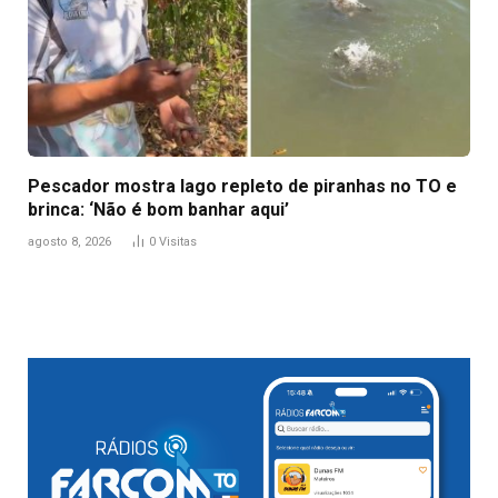
Pescador mostra lago repleto de piranhas no TO e
brinca: ‘Não é bom banhar aqui’
agosto 8, 2026
0
Visitas