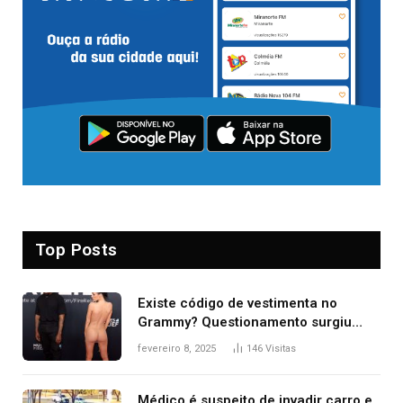
Top Posts
Existe código de vestimenta no
Grammy? Questionamento surgiu
após Bianca Censori, mulher de
fevereiro 8, 2025
146
Visitas
Kanye West, aparecer nua na
premiação
Médico é suspeito de invadir carro e