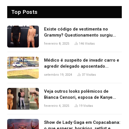
Top Posts
Existe código de vestimenta no
Grammy? Questionamento surgiu
após Bianca Censori, mulher de
fevereiro 8, 2025
146
Visitas
Kanye West, aparecer nua na
premiação
Médico é suspeito de invadir carro e
agredir delegado aposentado
durante confusão no trânsito
setembro 19, 2024
37
Visitas
Veja outros looks polêmicos de
Bianca Censori, esposa de Kanye
West que apareceu nua no Grammy
fevereiro 4, 2025
19
Visitas
2025
Show de Lady Gaga em Copacabana:
o que esperar, horários, setlist e