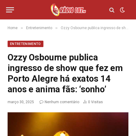
»
»
Home
Entretenimento
Ozzy Osbourne publica ingresso de show que fez em Porto Alegre há exatos 14 anos e anima fãs: ‘sonho’
ENTRETENIMENTO
Ozzy Osbourne publica
ingresso de show que fez em
Porto Alegre há exatos 14
anos e anima fãs: ‘sonho’
março 30, 2025
Nenhum comentário
0
Visitas