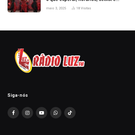
onde assistir
maio 3, 2025
18
Visitas
Siga-nós
Facebook
Instagram
YouTube
WhatsApp
TikTok