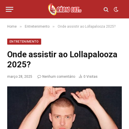
»
»
Home
Entretenimento
Onde assistir ao Lollapalooza 2025?
ENTRETENIMENTO
Onde assistir ao Lollapalooza
2025?
março 28, 2025
Nenhum comentário
0
Visitas