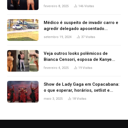
após Bianca Censori, mulher de
fevereiro 8, 2025
146
Visitas
Kanye West, aparecer nua na
premiação
Médico é suspeito de invadir carro e
agredir delegado aposentado
durante confusão no trânsito
setembro 19, 2024
37
Visitas
Veja outros looks polêmicos de
Bianca Censori, esposa de Kanye
West que apareceu nua no Grammy
fevereiro 4, 2025
19
Visitas
2025
Show de Lady Gaga em Copacabana:
o que esperar, horários, setlist e
onde assistir
maio 3, 2025
18
Visitas