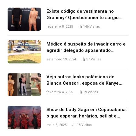
Existe código de vestimenta no
Grammy? Questionamento surgiu
após Bianca Censori, mulher de
fevereiro 8, 2025
146
Visitas
Kanye West, aparecer nua na
premiação
Médico é suspeito de invadir carro e
agredir delegado aposentado
durante confusão no trânsito
setembro 19, 2024
37
Visitas
Veja outros looks polêmicos de
Bianca Censori, esposa de Kanye
West que apareceu nua no Grammy
fevereiro 4, 2025
19
Visitas
2025
Show de Lady Gaga em Copacabana:
o que esperar, horários, setlist e
onde assistir
maio 3, 2025
18
Visitas