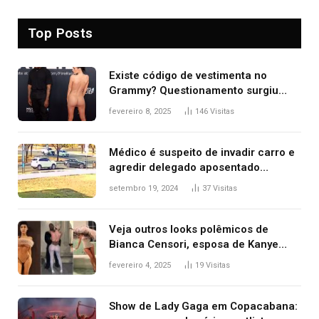
Top Posts
Existe código de vestimenta no
Grammy? Questionamento surgiu
após Bianca Censori, mulher de
fevereiro 8, 2025
146
Visitas
Kanye West, aparecer nua na
premiação
Médico é suspeito de invadir carro e
agredir delegado aposentado
durante confusão no trânsito
setembro 19, 2024
37
Visitas
Veja outros looks polêmicos de
Bianca Censori, esposa de Kanye
West que apareceu nua no Grammy
fevereiro 4, 2025
19
Visitas
2025
Show de Lady Gaga em Copacabana: