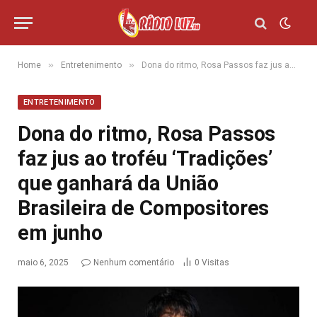
»
»
Home
Entretenimento
Dona do ritmo, Rosa Passos faz jus ao troféu ‘Tradições’ que ganhará da União Brasileira de Compositores em junho
ENTRETENIMENTO
Dona do ritmo, Rosa Passos
faz jus ao troféu ‘Tradições’
que ganhará da União
Brasileira de Compositores
em junho
maio 6, 2025
Nenhum comentário
0
Visitas