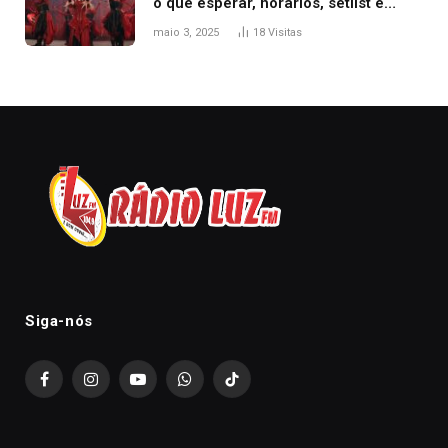
o que esperar, horários, setlist e
onde assistir
maio 3, 2025
18
Visitas
Siga-nós
Facebook
Instagram
YouTube
WhatsApp
TikTok