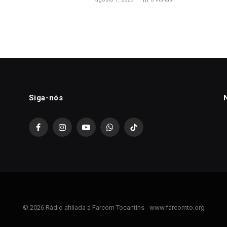
Siga-nós
Facebook
Instagram
YouTube
WhatsApp
TikTok
© 2026 Rádio afiliada a Farcom Tocantins - www.farcomto.org