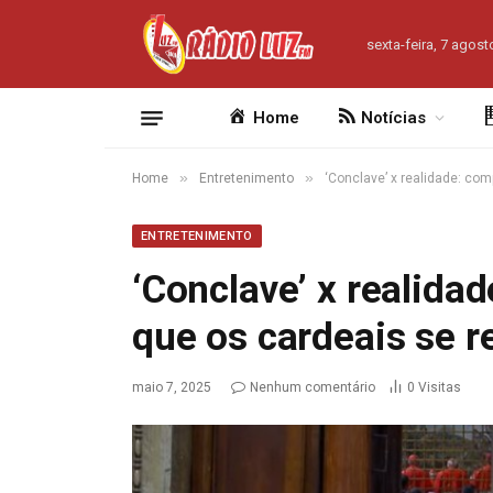
sexta-feira, 7 agost
Home
Notícias
»
»
Home
Entretenimento
‘Conclave’ x realidade: c
ENTRETENIMENTO
‘Conclave’ x realid
que os cardeais se 
maio 7, 2025
Nenhum comentário
0
Visitas