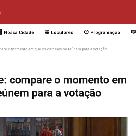
o
Nossa Cidade
Locutores
Programação
ompare o momento em que os cardeais se reúnem para a votação
ade: compare o momento em
reúnem para a votação