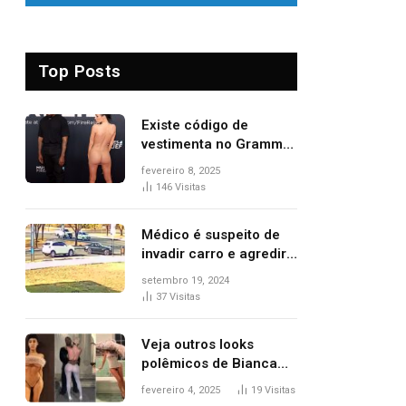
Top Posts
Existe código de
vestimenta no Grammy?
Questionamento surgiu
fevereiro 8, 2025
após Bianca Censori,
146
Visitas
mulher de Kanye West,
aparecer nua na
Médico é suspeito de
premiação
invadir carro e agredir
delegado aposentado
setembro 19, 2024
durante confusão no
37
Visitas
trânsito
Veja outros looks
polêmicos de Bianca
Censori, esposa de
fevereiro 4, 2025
19
Visitas
Kanye West que