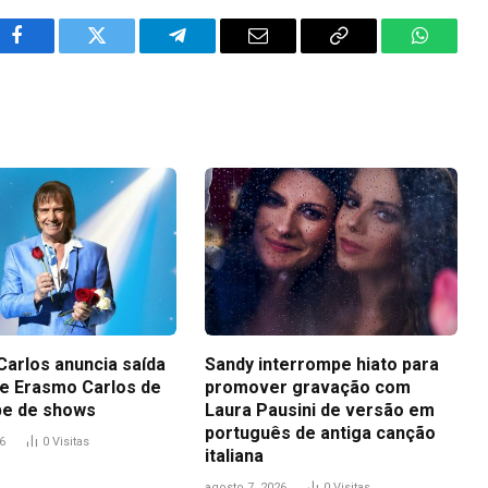
Facebook
Twitter
Telegram
Email
Copy
WhatsA
Link
Carlos anuncia saída
Sandy interrompe hiato para
 de Erasmo Carlos de
promover gravação com
pe de shows
Laura Pausini de versão em
português de antiga canção
6
0
Visitas
italiana
agosto 7, 2026
0
Visitas