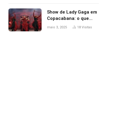
apareceu nua no
Grammy 2025
Show de Lady Gaga em
Copacabana: o que
esperar, horários,
maio 3, 2025
18
Visitas
setlist e onde assistir